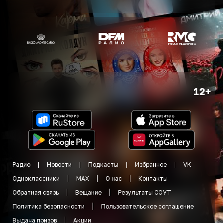
12+
Радио
Новости
Подкасты
Избранное
VK
Одноклассники
MAX
О нас
Контакты
Обратная связь
Вещание
Результаты СОУТ
Политика безопасности
Пользовательское соглашение
Выдача призов
Акции