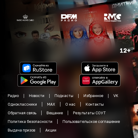
12+
Радио
Новости
Подкасты
Избранное
VK
Одноклассники
MAX
О нас
Контакты
Обратная связь
Вещание
Результаты СОУТ
Политика безопасности
Пользовательское соглашение
Выдача призов
Акции