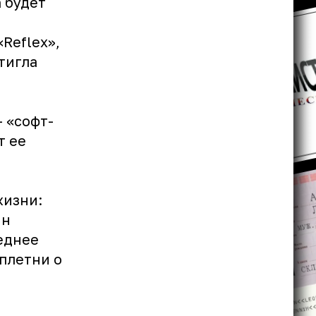
 будет
«Reflex»
,
тигла
– «софт-
т ее
жизни:
ин
еднее
плетни о