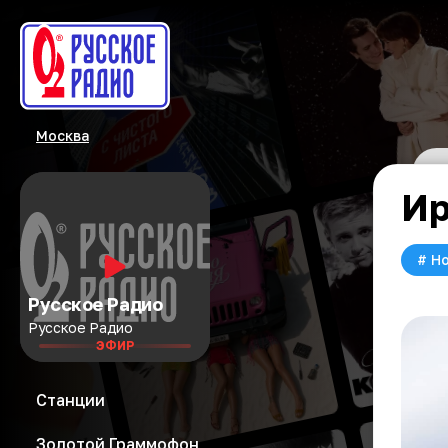
Москва
Ир
#
Но
Русское Радио
Русское Радио
ЭФИР
Станции
Золотой Граммофон