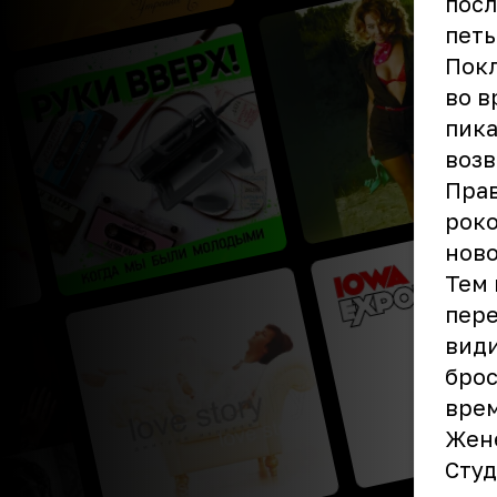
посл
петь
Пок
во в
пика
возв
Прав
роко
ново
Тем 
пере
види
брос
врем
Жене
Сту