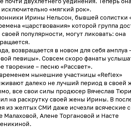
е почти двухлетнего уединения. Теперь она
 исключительно «мягкий рок».
лонники Ирины Нельсон, бывшей солистки
ремена «царствования» которой группа дос
 своей популярности, могут ликовать: она
ращается.
да, возвращается в новом для себя амплуа 
вой певицы». Совсем скоро фанаты услыша
е творение – песню «Рассвет».
временем нынешние участницы «Reflex»
живают далеко не лучший период в своей 
мо, все свои силы продюсер Вячеслав Тюр
ил на раскрутку своей жены Ирины. В посл
я из желтых СМИ даже исчезли всяческие с
 Малаховой, Алене Торгановой и Насте
деникиной.