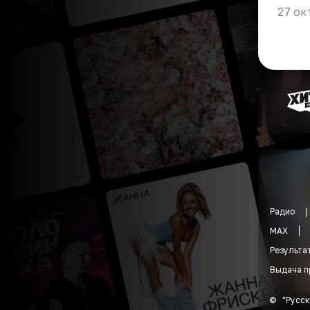
27 ок
Радио
MAX
Результа
Выдача п
©
"
Русск