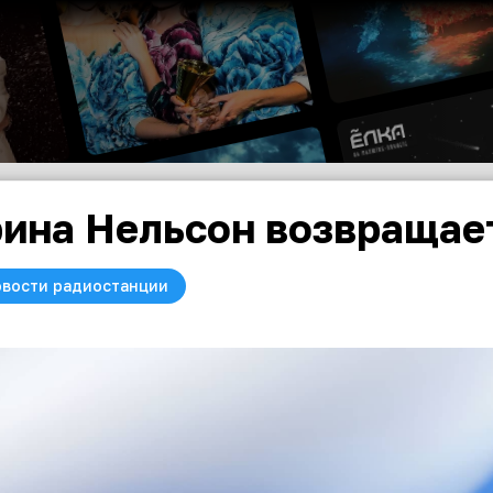
ина Нельсон возвращае
вости радиостанции