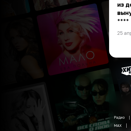
из д
вын
** **
25 ап
Радио
MAX