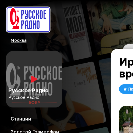
Москва
Ир
вр
#
Л
Русское Радио
Русское Радио
ЭФИР
Станции
Золотой Граммофон