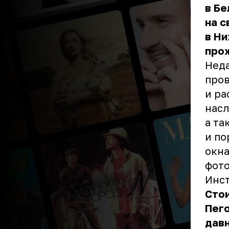
в Бе
на с
в Ни
прож
Неда
пров
и ра
насл
а та
и по
окна
фото
Инс
Стои
Пего
давн