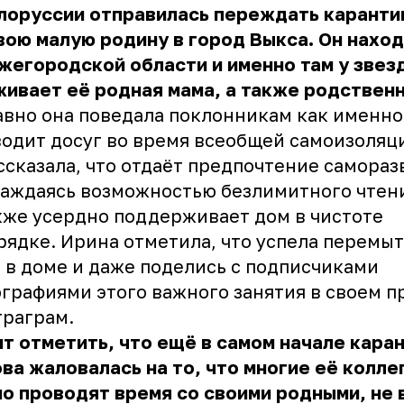
лоруссии отправилась переждать каранти
вою малую родину в город Выкса. Он нахо
жегородской области и именно там у звез
ивает её родная мама, а также родственн
вно она поведала поклонникам как именно
одит досуг во время всеобщей самоизоляц
ссказала, что отдаёт предпочтение самораз
аждаясь возможностью безлимитного чтени
кже усердно поддерживает дом в чистоте
рядке.
Ирина
отметила, что успела перемыт
 в доме и даже поделись с подписчиками
графиями этого важного занятия в своем 
траграм.
т отметить, что ещё в самом начале кара
ва жаловалась на то, что многие её колле
о проводят время со своими родными, не