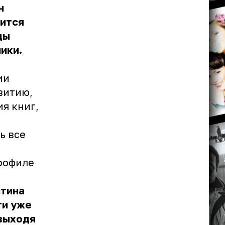
н
дится
ды
ики.
ии
витию,
я книг,
ь все
профиле
нтина
ги уже
 выходя