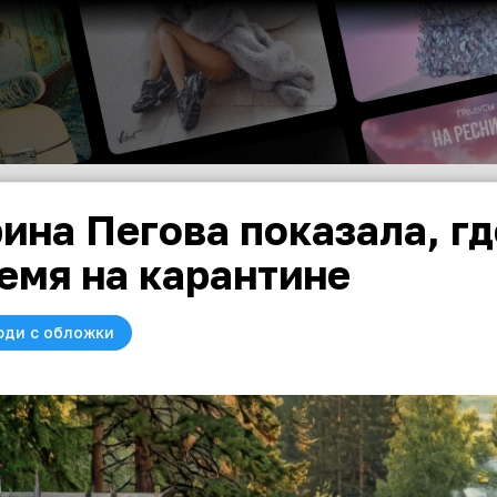
ина Пегова показала, гд
емя на карантине
юди с обложки