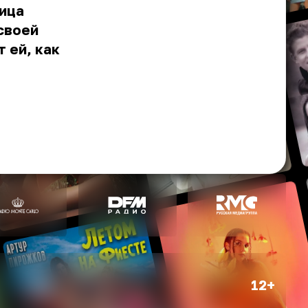
вица
своей
 ей, как
12+