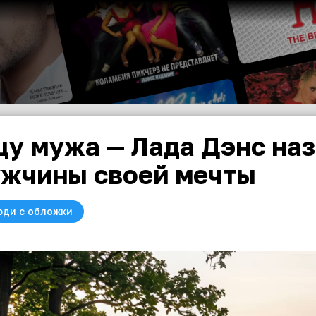
у мужа — Лада Дэнс наз
жчины своей мечты
юди с обложки