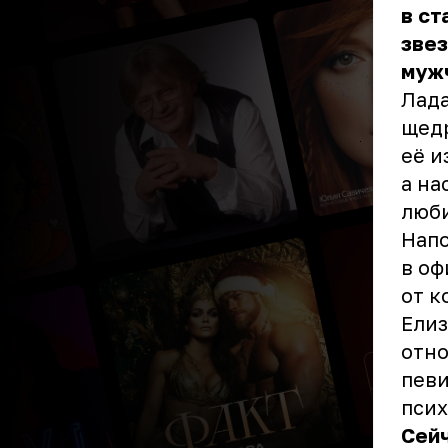
в ст
звез
мужч
Лада
щедр
её и
а на
люби
Напо
в оф
от к
Елиз
отно
певи
псих
Сейч