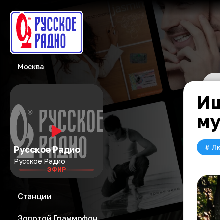
Москва
Ищ
му
#
Л
Русское Радио
Русское Радио
ЭФИР
Станции
Золотой Граммофон