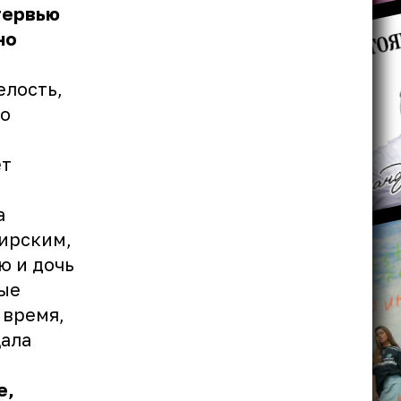
тервью
но
елость,
то
ет
а
ирским,
ю и дочь
ные
 время,
щала
е,