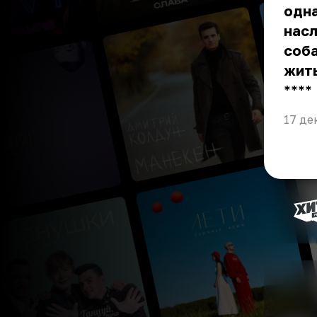
одна
насл
соба
жить
** **
17 де