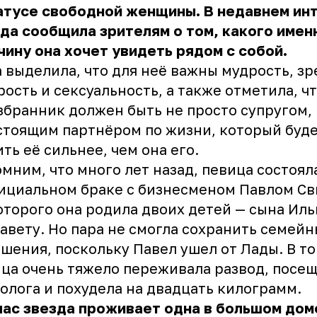
атусе свободной женщины. В недавнем ин
да сообщила зрителям о том, какого имен
ину она хочет увидеть рядом с собой.
 выделила, что для неё важны мудрость, зр
ость и сексуальность, а также отметила, ч
збранник должен быть не просто супругом,
стоящим партнёром по жизни, который буд
ть её сильнее, чем она его.
мним, что много лет назад, певица состоял
ициальном браке с бизнесменом Павлом Св
оторого она родила двоих детей — сына Иль
авету. Но пара не смогла сохранить семей
шения, поскольку Павел ушел от Лады. В то
ца очень тяжело переживала развод, посе
олога и похудела на двадцать килограмм.
ас звезда проживает одна в большом дом