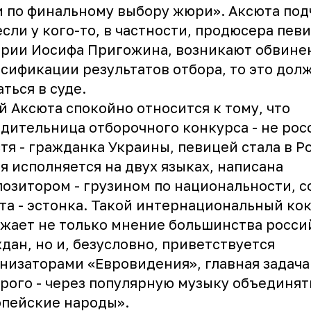
и по финальному выбору жюри». Аксюта под
если у кого-то, в частности, продюсера пев
рии Иосифа Пригожина, возникают обвине
сификации результатов отбора, то это дол
ться в суде.
 Аксюта спокойно относится к тому, что
дительница отборочного конкурса - не рос
тя - гражданка Украины, певицей стала в Р
я исполняется на двух языках, написана
озитором - грузином по национальности, с
та - эстонка. Такой интернациональный ко
жает не только мнение большинства росси
дан, но и, безусловно, приветствуется
низаторами «Евровидения», главная задача
рого - через популярную музыку объединят
пейские народы».