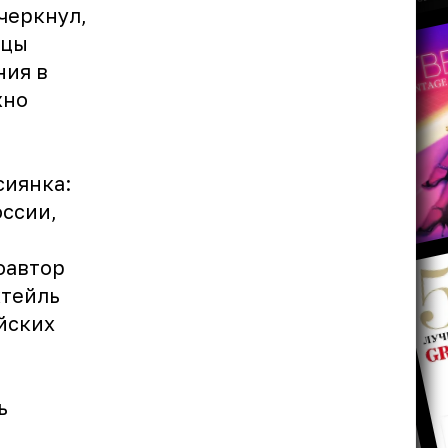
черкнул,
ицы
ния в
жно
сиянка:
оссии,
оавтор
ктейль
йских
ь