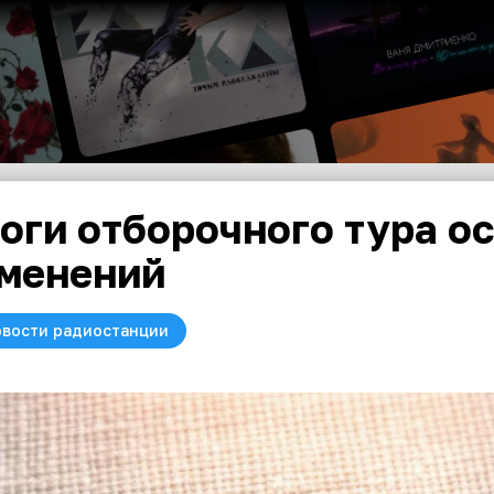
оги отборочного тура ос
менений
вости радиостанции