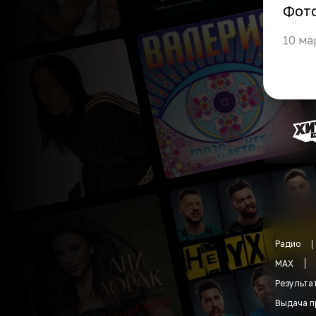
Фот
10 ма
Радио
MAX
Результа
Выдача п