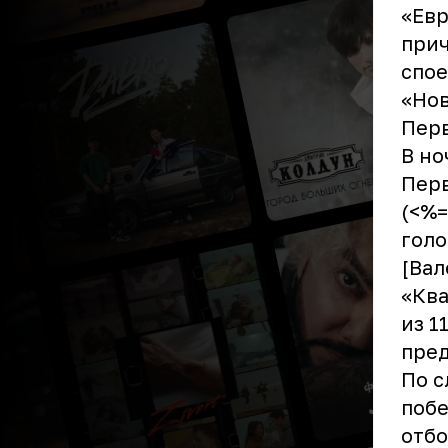
«Евр
прич
спое
«Нов
Перв
В но
Перв
(<%=
голо
[Вал
«Ква
из 1
пред
По с
побе
отбо