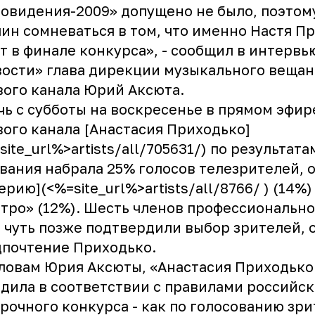
овидения-2009» допущено не было, поэтом
ин сомневаться в том, что именно Настя П
т в финале конкурса», - сообщил в интервь
ости» глава дирекции музыкального вещан
ого канала Юрий Аксюта.
чь с субботы на воскресенье в прямом эфир
ого канала [Анастасия Приходько]
site_url%>artists/all/705631/) по результат
вания набрала 25% голосов телезрителей, 
ерию](<%=site_url%>artists/all/8766/ ) (14%)
тро» (12%). Шесть членов профессиональн
1 чуть позже подтвердили выбор зрителей, 
почтение Приходько.
ловам Юрия Аксюты, «Анастасия Приходько
дила в соответствии с правилами российск
рочного конкурса - как по голосованию зри