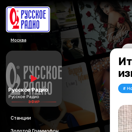
Москва
Ит
из
#
Но
Русское Радио
Русское Радио
ЭФИР
Станции
Золотой Граммофон