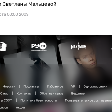
о Светланы Мальцевой
рта 00:00 2009
Новости
Подкасты
Избранное
VK
Одноклассники
О нас
Контакты
Обратная связь
Вещание
ты СОУТ
Политика безопасности
Пользовательское соглашение
ризов
Акции