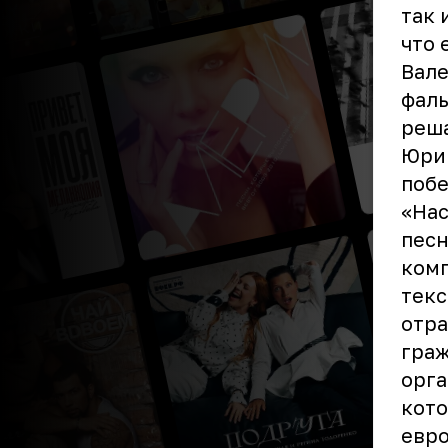
так 
что 
Вале
фаль
реша
Юрий
побе
«Нас
песн
комп
текс
отра
граж
орга
кото
евро