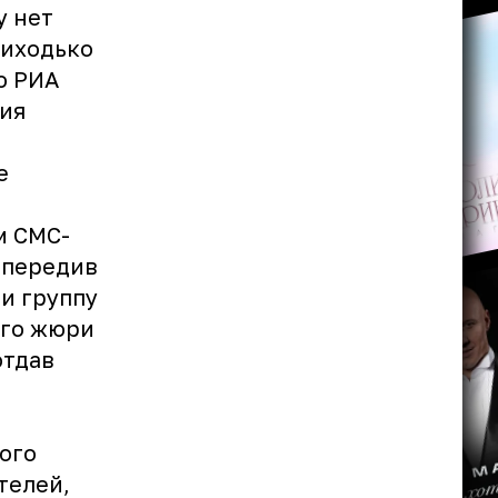
у нет
риходько
ю РИА
ия
е
ам СМС-
опередив
 и группу
ого жюри
отдав
ого
телей,