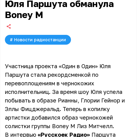
Юля Паршута обманула
Boney M
#
Новости радиостанции
Участница проекта «Один в Один» Юля
Паршута стала рекордсменкой по
перевоплощениям в чернокожих
исполнительниц. За время шоу Юля успела
побывать в образе Рианны, Глории Гейнор и
Эллы Фицджеральд. Теперь в копилку
артистки добавился образ чернокожей
солистки группы Boney M Лиз Митчелл.
В интервью
«Русскоек Радио»
Паршута