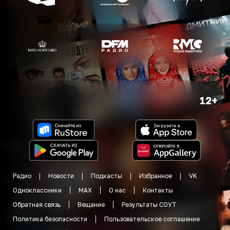
12+
Радио
Новости
Подкасты
Избранное
VK
Одноклассники
MAX
О нас
Контакты
Обратная связь
Вещание
Результаты СОУТ
Политика безопасности
Пользовательское соглашение