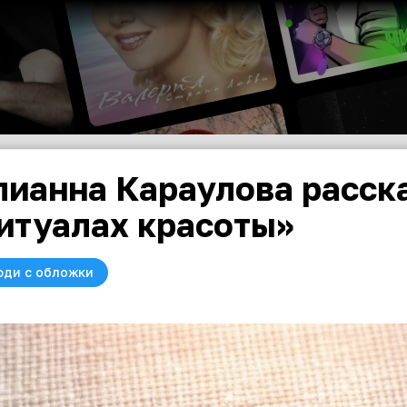
ианна Караулова расска
итуалах красоты»
юди с обложки