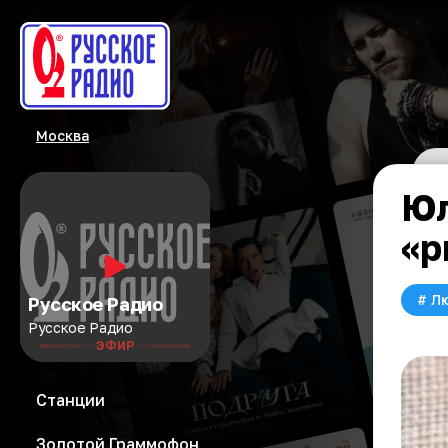
Москва
Юл
«р
#
Л
Русское Радио
Русское Радио
ЭФИР
Станции
Золотой Граммофон