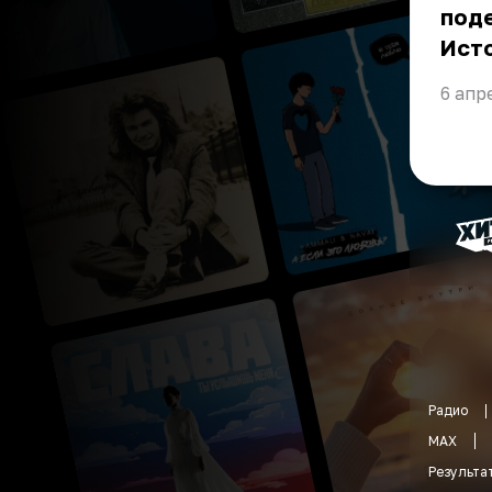
поде
Ист
6 апр
Радио
MAX
Результа