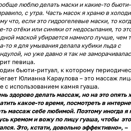
ообще люблю делать маски и какие-то бьюти
правило, с утра. Часть масок я храню в холод
му что, если это гидрогелевые маски, то когд
е-то отёки или синяки от недосыпания, то эт
дной маской убирается намного лучше, чем 
а-то я для умывания делала кубики льда с
ндулой, но уже давно я так не заморачивалас
рит певица.
один бьюти-ритуал, к которому периодиче
егает Юлианна Караулова – это массаж лица
е с использованием камня гуаша.
нь здорово делать массаж, но на это опять 
атить какое-то время, посмотреть в интерне
ть массаж себе любимой. Поэтому иногда я 
сь кремом и вожу по лицу гуаша, чтобы это
ался. Это, кстати, довольно эффективно»
, –