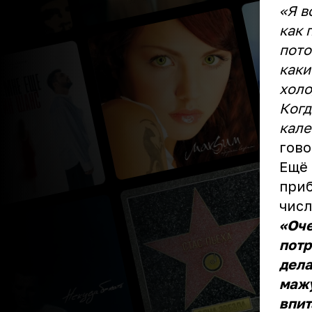
«Я в
как 
пото
каки
холо
Когд
кале
гово
Ещё 
приб
числ
«Оче
потр
дела
мажу
впит