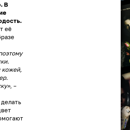
. В
ие
одость.
т её
бразе
 поэтому
ки.
 кожей,
ер.
ску»
, –
 делать
цвет
помогают