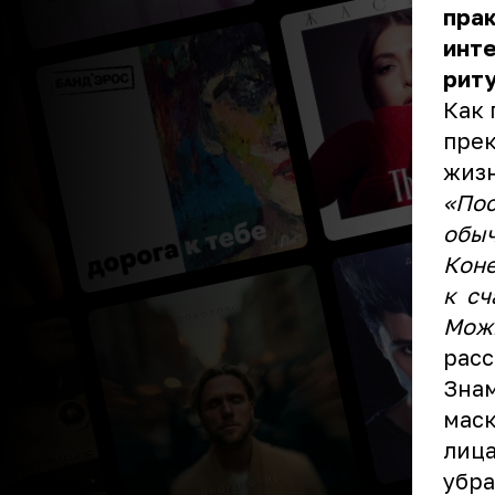
прак
инте
риту
Как 
прек
жиз
«Пос
обыч
Коне
к сч
Можн
расс
Знам
маск
лица
убра