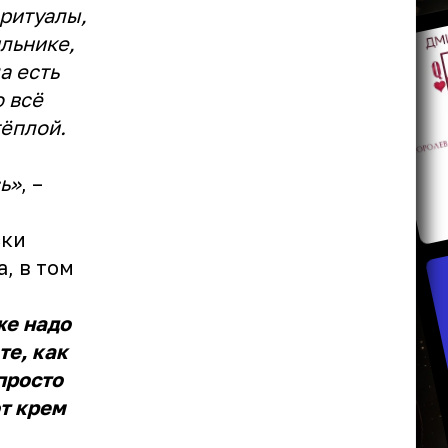
-ритуалы,
ильнике,
а есть
о всё
тёплой.
ь»
, –
ски
, в том
же надо
те, как
просто
т крем