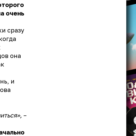
оторого
на очень
ки сразу
когда
к
дов она
ак
нь, и
ова
иться»,
–
начально