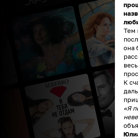
прош
назв
люби
Тем 
посл
она 
расс
весь
прос
К сч
дал
приш
«Я п
неве
объя
Юлиа