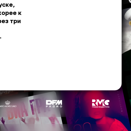
уске,
корее к
рез три
–