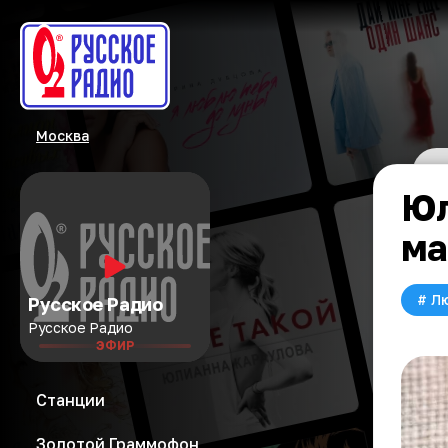
Москва
Юл
ма
#
Л
Русское Радио
Русское Радио
ЭФИР
Станции
Золотой Граммофон