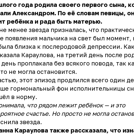
лого года родила своего первого сына, к
али Александром. По её словам певицы, о
т ребёнка и рада быть матерью.
не менее звезда призналась, что практичес
е появления мальчика на свет был момент, 
была близка к послеродовой депрессии. Ка
казала Караулова, на третий день после ро
 день проплакала без всякого повода, так к
то не могла остановится.
астью, этот эпизод продлился всего один де
ьше гормональный фон исполнительницы сн
ёл в норму.
онимала, что рядом лежит ребёнок — и это
роятное счастье. Но просто не могла останов
снила звезда.
нна Караулова также рассказала, что из