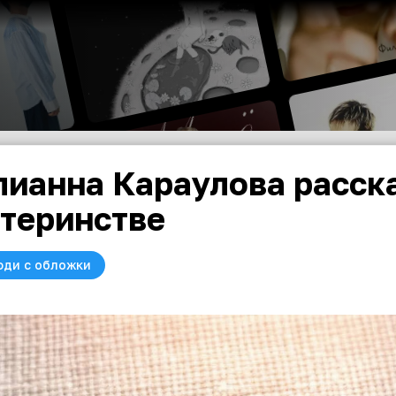
ианна Караулова расска
теринстве
юди с обложки