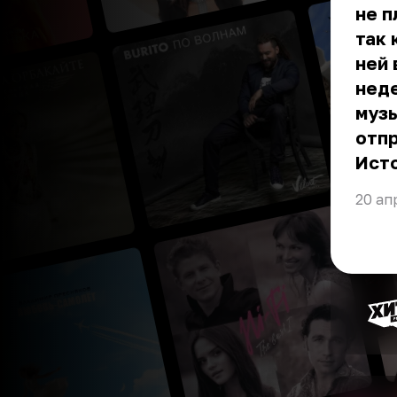
не п
так 
ней 
неде
музы
отпр
Ист
20 ап