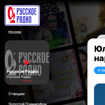
Москва
Юл
на
#
Л
Русское Радио
Русское Радио
ЭФИР
Станции
Золотой Граммофон