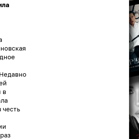
ила
а
ановская
одное
.
 Недавно
ей
 в
ала
 честь
ми
браз