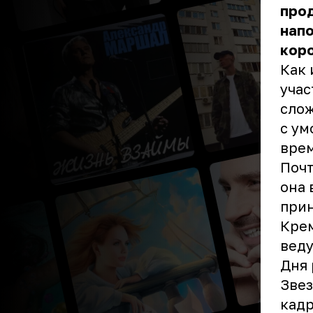
прод
напо
кор
Как 
учас
слож
с ум
врем
Почт
она 
прин
Крем
веду
Дня 
Звез
кадр