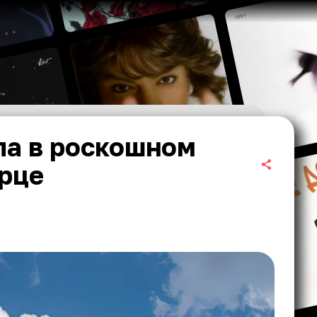
ла в роскошном
орце