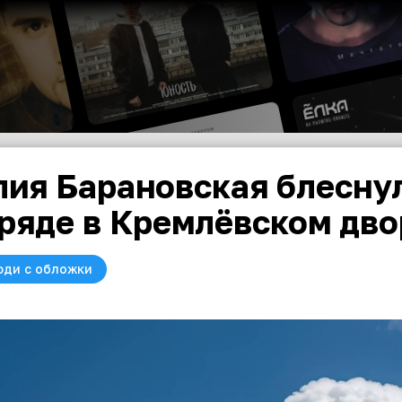
ия Барановская блесну
ряде в Кремлёвском дв
юди с обложки