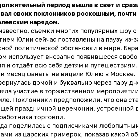
олжительный период вышла в свет и сраз
вал своих поклонников роскошным, почти
олевским нарядом.
известно, съёмки многих популярных шоу с
тием Юлии сейчас поставлены на паузу из-з
ной политической обстановки в мире. Бар
ом использует внезапно появившееся своб
я и отдаёт всю себя детям и путешествиям
и месяц фанаты не видели Юлию в Москве.
вернулась домой и буквально через пару дн
яла участие в торжественном мероприятии
ле. Поклонники предположили, что она ст
щей праздничной церемонии, устроенной в
работника торговли.
да поделилась с подписчиками любопытны
ами из царских гримерок, показав какой о