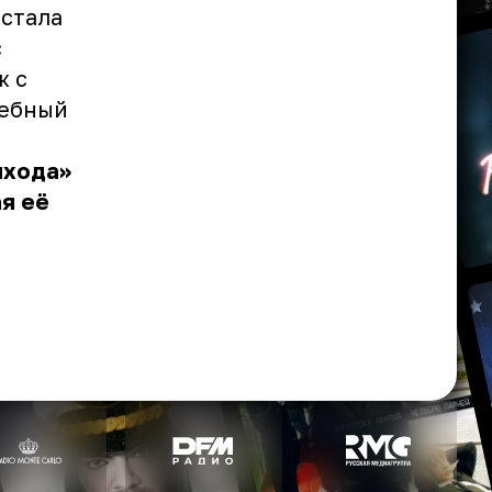
дстала
с
ж с
шебный
ыхода»
я её