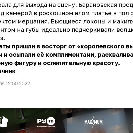
ала для выхода на сцену. Барановская пре
д камерой в роскошном алом платье в пол 
ктом мерцания. Вьющиеся локоны и макия
нтом на губы идеально подчёркивали вол
з.
ты пришли в восторг от «королевского в
 и осыпали её комплиментами, расхвалива
ную фигуру и ослепительную красоту.
очник
ля 12:50 2022