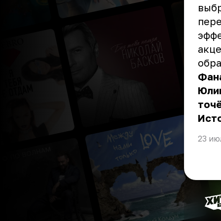
выбр
пере
эффе
акце
обра
Фана
Юлии
точё
Ист
23 ию