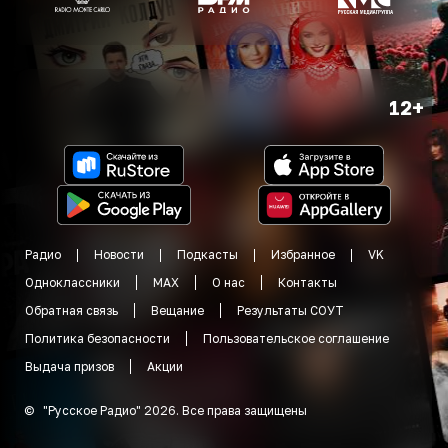
12+
Радио
Новости
Подкасты
Избранное
VK
Одноклассники
MAX
О нас
Контакты
Обратная связь
Вещание
Результаты СОУТ
Политика безопасности
Пользовательское соглашение
Выдача призов
Акции
©
"
Русское Радио
"
2026
.
Все права защищены