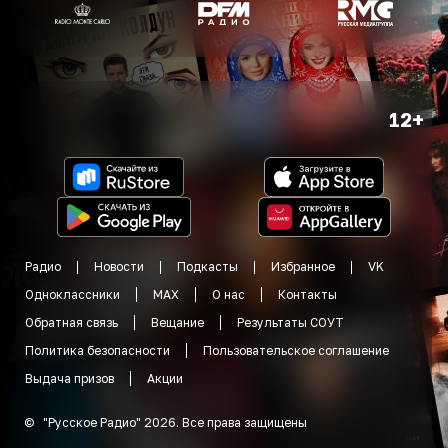
12+
Радио
Новости
Подкасты
Избранное
VK
Одноклассники
MAX
О нас
Контакты
Обратная связь
Вещание
Результаты СОУТ
Политика безопасности
Пользовательское соглашение
Выдача призов
Акции
©
"
Русское Радио
"
2026
.
Все права защищены