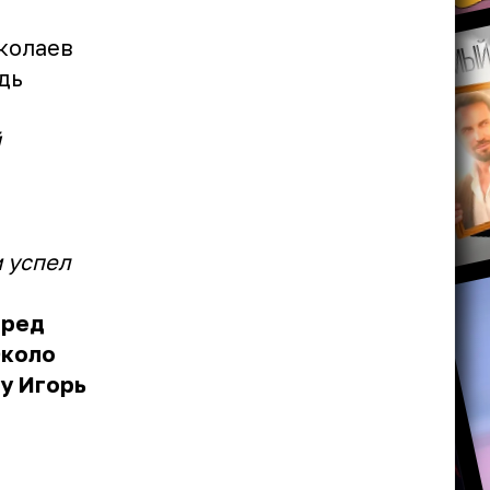
колаев
дь
й
м успел
еред
Около
ду Игорь