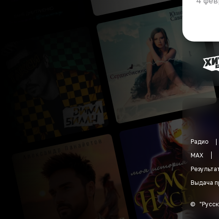
4 фев
Радио
MAX
Результа
Выдача п
©
"
Русск