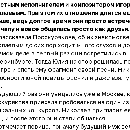
естным исполнителем и композитором Иго
лаевым. При этом их отношения длятся е
ше, ведь долгое время они просто встреч
чалу и вовсе общались просто как друзья
рассказала Проскурякова, об их знакомстве
лаевым до сих пор ходит много слухов и д
амом деле в первый раз они встретились в
еринбурге. Тогда Юлия на спор решилась п
тро и спеть ему фрагмент своей песни. Ни
обности юной певицы оценил и даже взял у
к.
едующий раз они увиделись уже в Москве, 
курякова приехала пробоваться на один из
кальных конкурсов. Николаев пригласил её
, и после этого они стали общаться.
отмечает певица, поначалу будущий муж вё