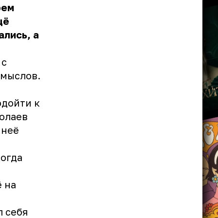
рем
щё
ались, а
.
 с
омыслов.
одойти к
колаев
 неё
когда
 на
л себя