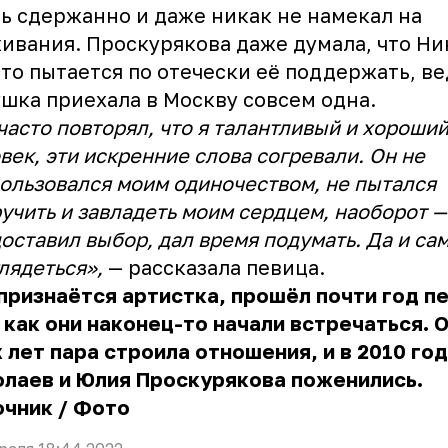
ь сдержанно и даже никак не намекал на
ивания. Проскурякова даже думала, что Ни
то пытается по отечески её поддержать, ве
шка приехала в Москву совсем одна.
часто повторял, что я талантливый и хороши
век, эти искренние слова согревали. Он не
ользовался моим одиночеством, не пытался
учить и завладеть моим сердцем, наоборот —
оставил выбор, дал время подумать. Да и са
лядеться»,
— рассказала певица.
признаётся артистка, прошёл почти год п
 как они наконец-то начали встречаться. 
 лет пара строила отношения, и в 2010 го
олаев и Юлия Проскурякова поженились.
очник
/
Фото