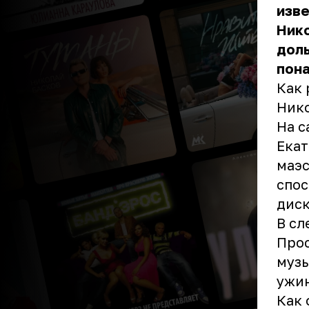
изв
Нико
доль
пона
Как 
Нико
На с
Екат
маэс
спос
дис
В сл
Прос
музы
ужин
Как 