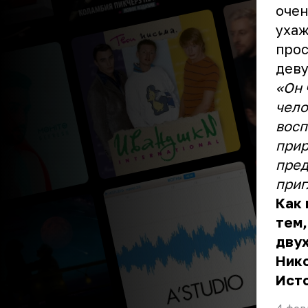
очен
ухаж
прос
деву
«Он 
чело
восп
прир
пред
приг
Как 
тем,
двух
Ник
Ист