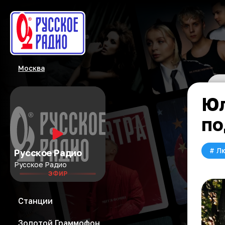
Москва
Юл
по
#
Л
Русское Радио
Русское Радио
ЭФИР
Станции
Золотой Граммофон