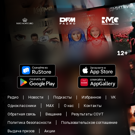
12+
Радио
Новости
Подкасты
Избранное
VK
Одноклассники
MAX
О нас
Контакты
Обратная связь
Вещание
Результаты СОУТ
Политика безопасности
Пользовательское соглашение
Выдача призов
Акции