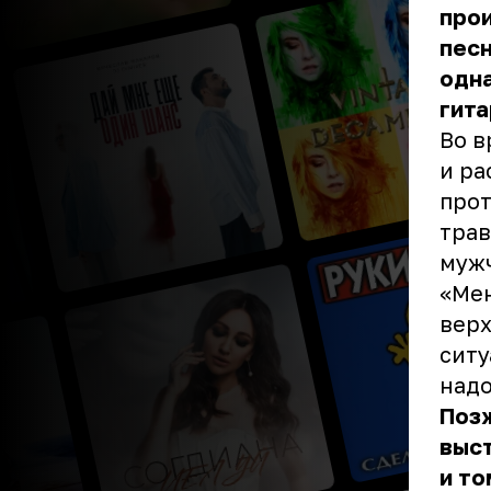
прои
песн
одна
гита
Во в
и ра
прот
трав
мужч
«Мен
верх
ситу
надо
Позж
выст
и то