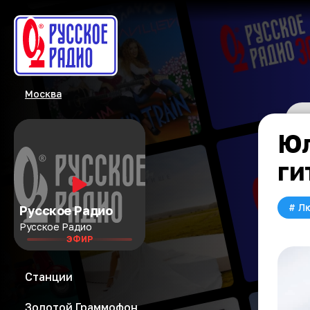
Москва
Юл
ги
#
Л
Русское Радио
Русское Радио
ЭФИР
Станции
Золотой Граммофон