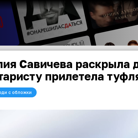
ия Савичева раскрыла де
таристу прилетела туфля
юди с обложки