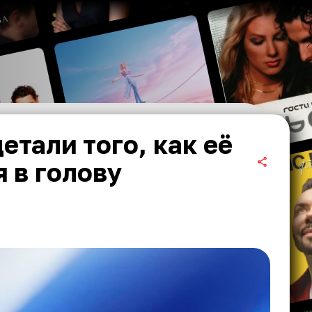
тали того, как её
 в голову