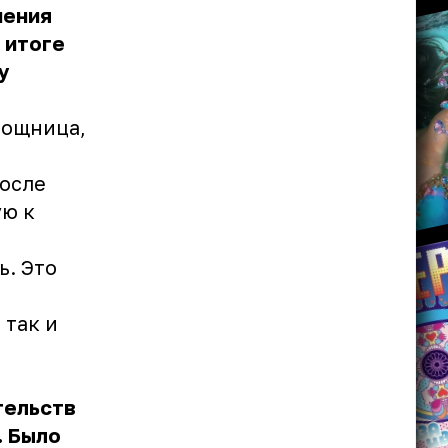
нения
 итоге
у
мощница,
после
ую к
ь. Это
 так и
тельств
. Было