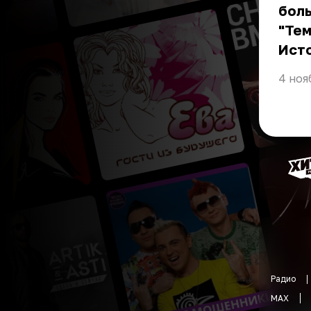
боль
"Тем
Ист
4 ноя
Радио
MAX