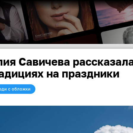
ия Савичева рассказала
адициях на праздники
юди с обложки