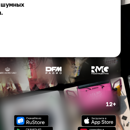
а шумных
.
12+