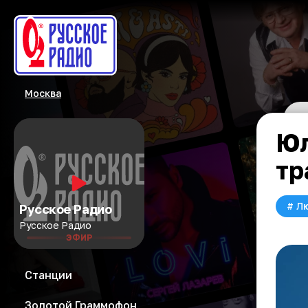
Москва
Юл
тр
#
Л
Русское Радио
Русское Радио
ЭФИР
Станции
Золотой Граммофон