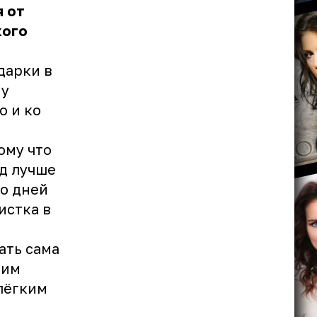
я от
кого
дарки в
 у
о и ко
ому что
од лучше
ко дней
истка в
ать сама
ним
 лёгким