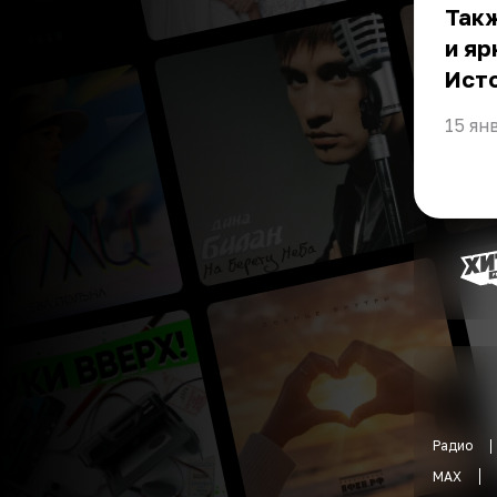
Такж
и яр
Ист
15 ян
Радио
MAX