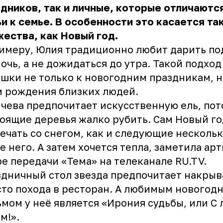
дников, так и личные, которые отличаютс
и к семье. В особенности это касается та
ества, как Новый год.
имеру, Юлия традиционно любит дарить по
очь, а не дожидаться до утра. Такой подход
шки не только к новогодним праздникам, н
 рождения близких людей.
чева предпочитает искусственную ель, пот
оящие деревья жалко рубить. Сам Новый г
ечать со снегом, как и следующие несколь
е него. А затем хочется тепла, заметила арт
е передачи «Тема» на телеканале RU.TV.
дничный стол звезда предпочитает накрыв
то похода в ресторан. А любимым новогод
мом у неё является «Ирония судьбы, или С
м!».