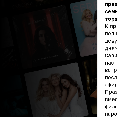
праз
семь
торж
К пр
полн
деву
дням
Сави
наст
встр
посл
эфир
Праз
вмес
филь
паро