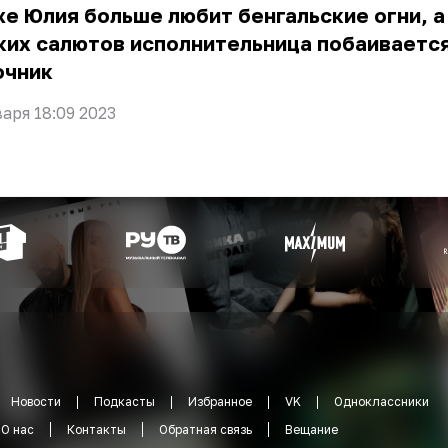
е Юлия больше любит бенгальские огни, 
ких салютов исполнительница побаивается
очник
варя 18:09 2023
Новости
Подкасты
Избранное
VK
Одноклассники
О нас
Контакты
Обратная связь
Вещание