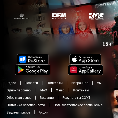
12+
Радио
Новости
Подкасты
Избранное
VK
Одноклассники
MAX
О нас
Контакты
Обратная связь
Вещание
Результаты СОУТ
Политика безопасности
Пользовательское соглашение
Выдача призов
Акции