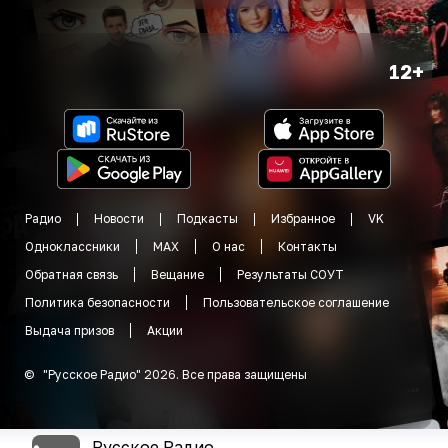
12+
Радио
Новости
Подкасты
Избранное
VK
Одноклассники
MAX
О нас
Контакты
Обратная связь
Вещание
Результаты СОУТ
Политика безопасности
Пользовательское соглашение
Выдача призов
Акции
©
"
Русское Радио
"
2026
.
Все права защищены
Русское Радио