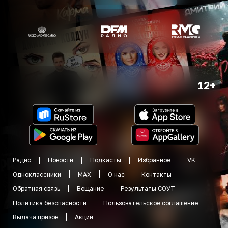
12+
Радио
Новости
Подкасты
Избранное
VK
Одноклассники
MAX
О нас
Контакты
Обратная связь
Вещание
Результаты СОУТ
Политика безопасности
Пользовательское соглашение
Выдача призов
Акции