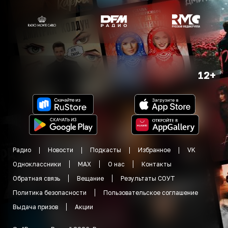
12+
Радио
Новости
Подкасты
Избранное
VK
Одноклассники
MAX
О нас
Контакты
Обратная связь
Вещание
Результаты СОУТ
Политика безопасности
Пользовательское соглашение
Выдача призов
Акции