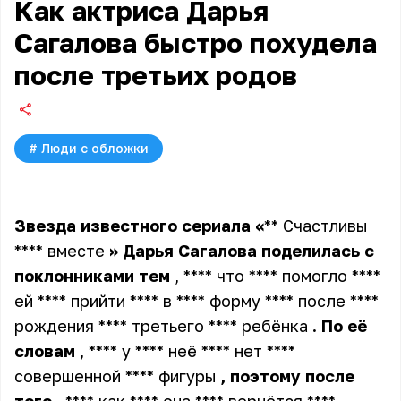
Как актриса Дарья
Сагалова быстро похудела
после третьих родов
#
Люди с обложки
Звезда
известного
сериала
«
** Счастливы
**** вместе
»
Дарья
Сагалова
поделилась
с
поклонниками
тем
, **** что **** помогло ****
ей **** прийти **** в **** форму **** после ****
рождения **** третьего **** ребёнка
.
По
её
словам
, **** у **** неё **** нет ****
совершенной **** фигуры
,
поэтому
после