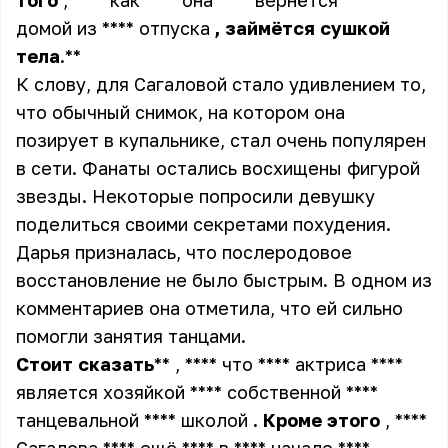
того
, **** как **** она **** вернётся ****
домой из **** отпуска
,
займётся
сушкой
тела
.**
К слову, для Сагаловой стало удивлением то,
что обычный снимок, на котором она
позирует в купальнике, стал очень популярен
в сети. Фанаты остались восхищены фигурой
звезды. Некоторые попросили девушку
поделиться своими секретами похудения.
Дарья призналась, что послеродовое
восстановление не было быстрым. В одном из
комментариев она отметила, что ей сильно
помогли занятия танцами.
Стоит
сказать
** , **** что **** актриса ****
является хозяйкой **** собственной ****
танцевальной **** школой
.
Кроме
этого
, ****