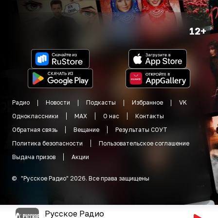
12+
Радио
Новости
Подкасты
Избранное
VK
Одноклассники
MAX
О нас
Контакты
Обратная связь
Вещание
Результаты СОУТ
Политика безопасности
Пользовательское соглашение
Выдача призов
Акции
©
"
Русское Радио
"
2026
.
Все права защищены
Русское Радио