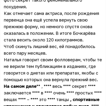
фото секрет такого феноменального
похудения.
Как отмечает сама актриса, после рождения
первенца она ещё успела вернуть свою
прежнюю форму, но немного спустя снова
оказалась в положении. В итоге Бочкарёва
стала весить около 120 килограммов.
Чтоб скинуть лишний вес, ей понадобилось
всего пару месяцев.
Наталья говорит своим фолловерам, чтобы те
не верили тем публикациям в изданиях, где
говорится о диетах или препаратах, якобы с
помощью которых она вернула прежний вес.
На
самом
деле
** , **** весь **** секрет ****
заключается **** в **** очень **** простых ****
вещах **** – **** это **** танцы
,
спортивные