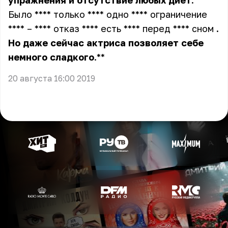
упражнения
и
отсутствие
любых
диет
. ****
Было **** только **** одно **** ограничение
**** – **** отказ **** есть **** перед **** сном
.
Но
даже
сейчас
актриса
позволяет
себе
немного
сладкого
.**
20 августа 16:00 2019