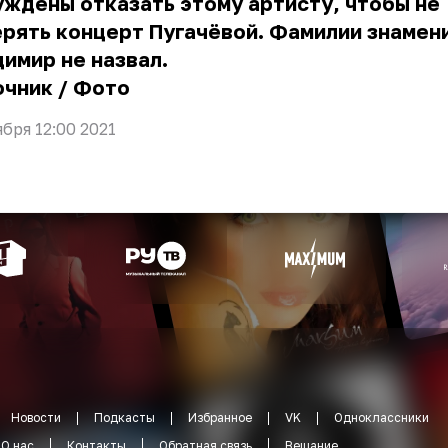
ждены отказать этому артисту, чтобы не
рять концерт Пугачёвой. Фамилии знамен
имир не назвал.
очник
/
Фото
ября 12:00 2021
Новости
Подкасты
Избранное
VK
Одноклассники
О нас
Контакты
Обратная связь
Вещание