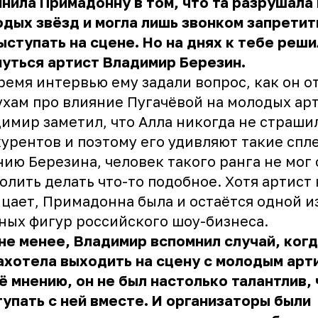
нила Примадонну в том, что та разрушала
дых звёзд и могла лишь звонком запретит
ыступать на сцене. Но на днях к тебе реши
уться артист Владимир Березин.
ремя интервью ему задали вопрос, как он о
ухам про влияние Пугачёвой на молодых ар
имир заметил, что Алла никогда не страши
урентов и поэтому его удивляют такие спл
ию Березина, человек такого ранга не мог 
олить делать что-то подобное. Хотя артист 
цает, Примадонна была и остаётся одной и
ных фигур российского шоу-бизнеса.
не менее, Владимир вспомнил случай, когд
ахотела выходить на сцену с молодым арт
ё мнению, он не был настолько талантлив,
упать с ней вместе. И организаторы были