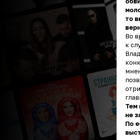
обви
моло
то в
верн
Во в
к сл
Влад
конк
мнен
позв
отри
глав
Тем 
не з
По е
выст