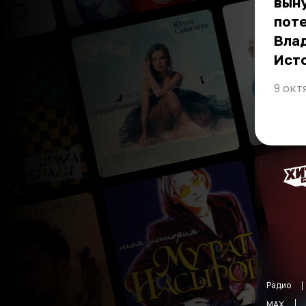
выну
поте
Влад
Ист
9 окт
Радио
MAX