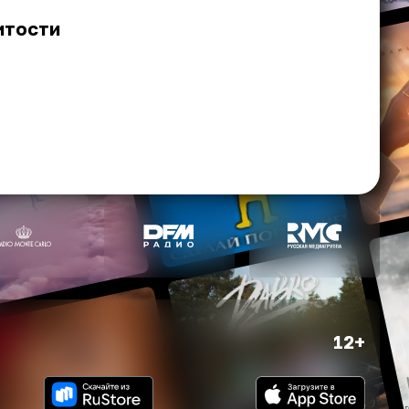
итости
12+