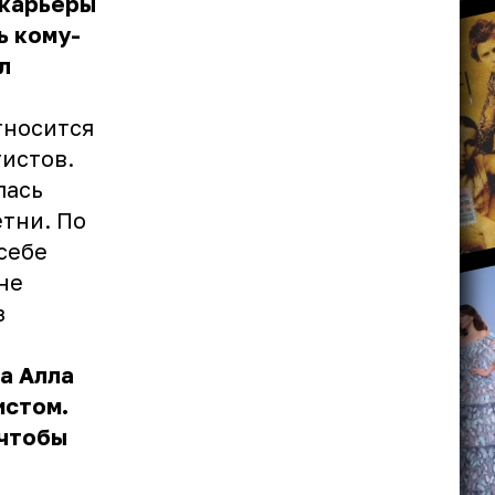
 карьеры
ь кому-
л
тносится
тистов.
лась
етни. По
себе
не
з
а Алла
истом.
 чтобы