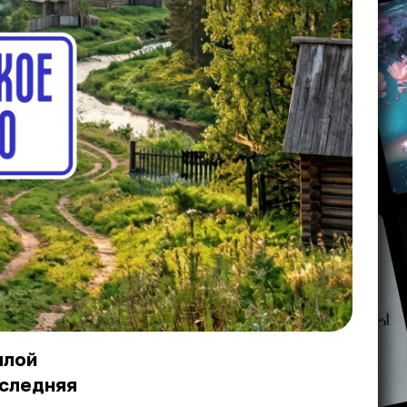
ллой
оследняя