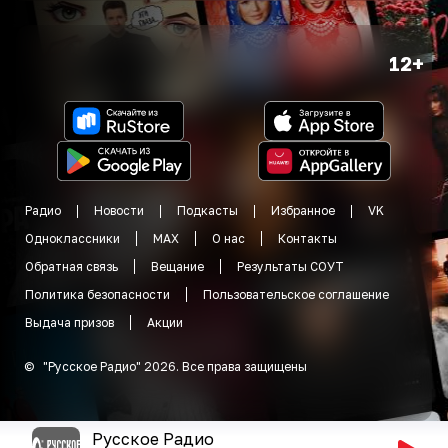
12+
Радио
Новости
Подкасты
Избранное
VK
Одноклассники
MAX
О нас
Контакты
Обратная связь
Вещание
Результаты СОУТ
Политика безопасности
Пользовательское соглашение
Выдача призов
Акции
©
"
Русское Радио
"
2026
.
Все права защищены
Русское Радио