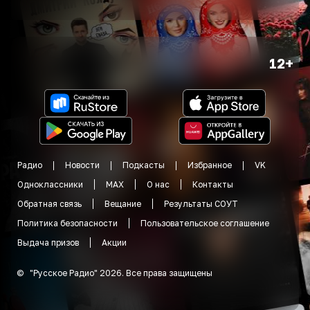
12+
Радио
Новости
Подкасты
Избранное
VK
Одноклассники
MAX
О нас
Контакты
Обратная связь
Вещание
Результаты СОУТ
Политика безопасности
Пользовательское соглашение
Выдача призов
Акции
©
"
Русское Радио
"
2026
.
Все права защищены