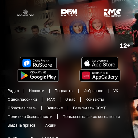
12+
Радио
Новости
Подкасты
Избранное
VK
Одноклассники
MAX
О нас
Контакты
Обратная связь
Вещание
Результаты СОУТ
Политика безопасности
Пользовательское соглашение
Выдача призов
Акции