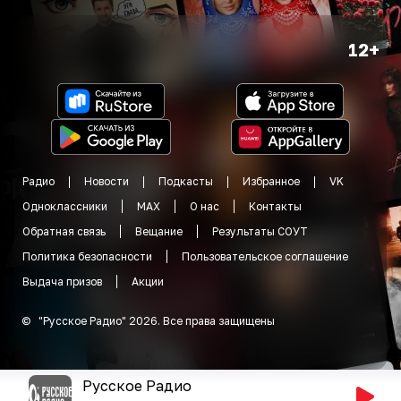
12+
Радио
Новости
Подкасты
Избранное
VK
Одноклассники
MAX
О нас
Контакты
Обратная связь
Вещание
Результаты СОУТ
Политика безопасности
Пользовательское соглашение
Выдача призов
Акции
©
"
Русское Радио
"
2026
.
Все права защищены
Русское Радио