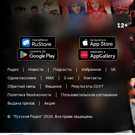
12+
Радио
Новости
Подкасты
Избранное
VK
Одноклассники
MAX
О нас
Контакты
Обратная связь
Вещание
Результаты СОУТ
Политика безопасности
Пользовательское соглашение
Выдача призов
Акции
©
"
Русское Радио
"
2026
.
Все права защищены