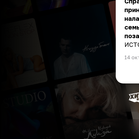
Спра
прин
нала
семь
поза
ИСТ
14 ок