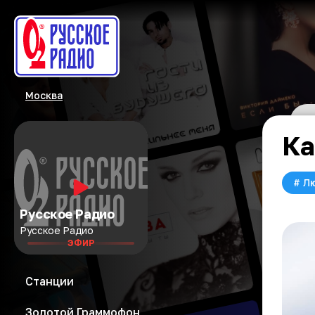
Москва
Ка
#
Л
Русское Радио
Русское Радио
ЭФИР
Станции
Золотой Граммофон