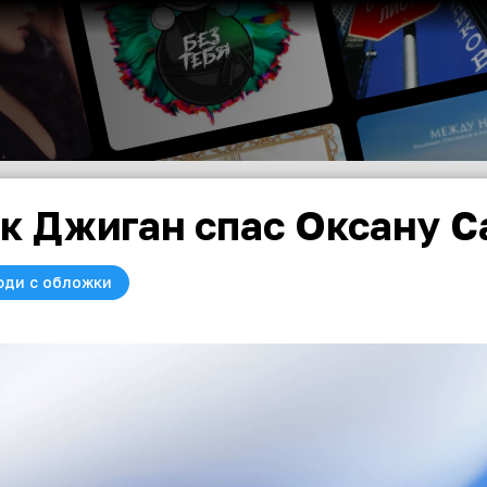
к Джиган спас Оксану 
юди с обложки