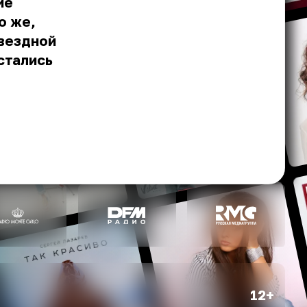
ие
о же,
звездной
стались
12+