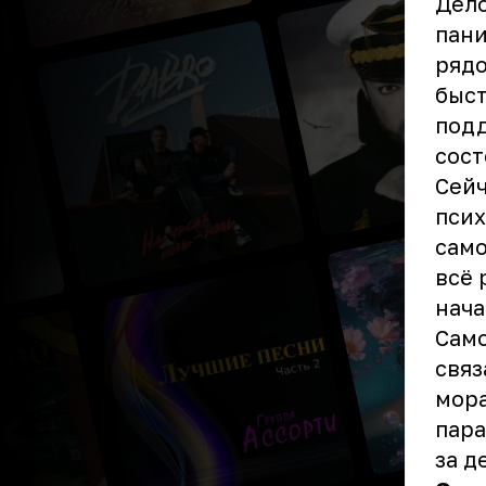
Дело
пани
рядо
быст
подд
сост
Сейч
псих
само
всё 
нача
Само
связ
мора
пара
за д