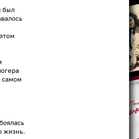
н был
авалось
 этом
и
логера
в самом
 боялась
ю жизнь.