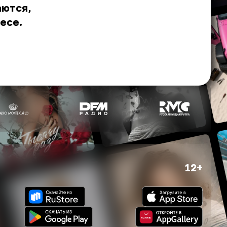
аются,
весе.
12+