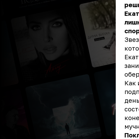
реши
Екат
лишн
спор
Звез
кото
Екат
зани
обе
Как 
подп
день
сост
коне
мучн
Покл