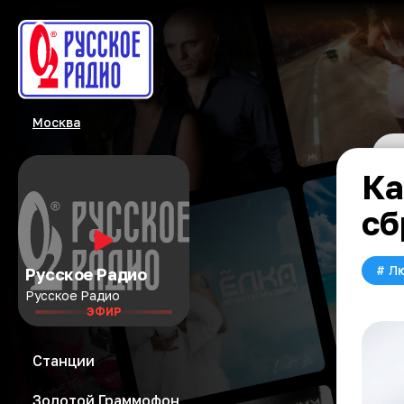
Москва
Ка
сб
#
Л
Русское Радио
Русское Радио
ЭФИР
Станции
Золотой Граммофон