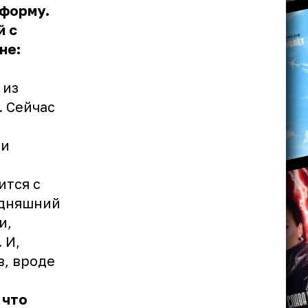
 форму.
й с
не:
 из
. Сейчас
 и
ится с
одняшний
и,
 И,
в, вроде
 что