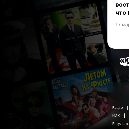
вост
что 
17 ма
Радио
MAX
Результа