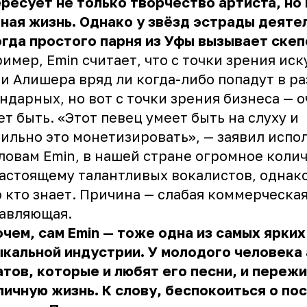
ресует не только творчество артиста, но 
ная жизнь. Однако у звёзд эстрады деяте
гда простого парня из Уфы вызывает скеп
имер, Emin считает, что с точки зрения иск
и Алишера вряд ли когда-либо попадут в р
ндарных, но вот с точки зрения бизнеса — 
т быть. «Этот певец умеет быть на слуху и
ильно это монетизировать», — заявил испо
ловам Emin, в нашей стране огромное коли
астоящему талантливых вокалистов, однако
 кто знает. Причина — слабая коммерческа
авляющая.
чем, сам Emin — тоже одна из самых ярких
кальной индустрии. У молодого человека
тов, которые и любят его песни, и переж
личную жизнь. К слову, беспокоиться о по