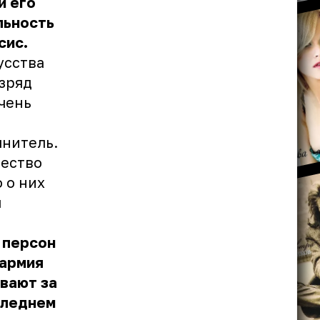
и его
льность
сис.
усства
азряд
очень
лнитель.
чество
 о них
я
 персон
 армия
ивают за
следнем