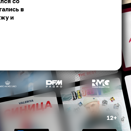
лся со
тались в
ужу и
12+