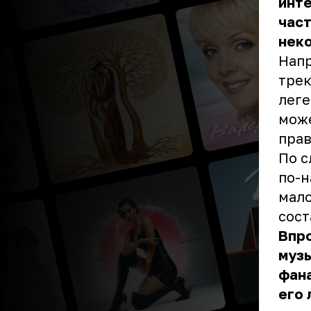
инте
част
неко
Напр
трек
леге
може
прав
По с
по-н
мало
сост
Впро
музы
фана
его 