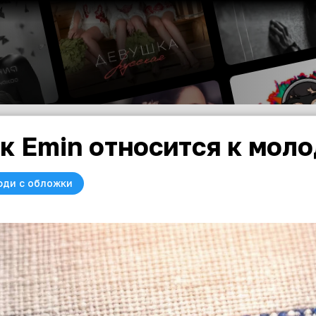
к Emin относится к мол
юди с обложки