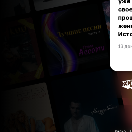
уже 
свое
прош
жене
Ист
13 де
Радио