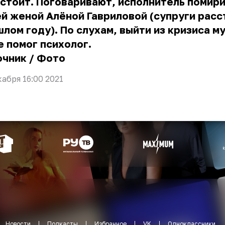
стоит. Поговаривают, исполнитель помири
й женой Алёной Гавриловой (супруги расс
лом году). По слухам, выйти из кризиса м
 помог психолог.
очник
/
Фото
кабря 16:00 2021
Новости
Подкасты
Избранное
VK
Одноклассники