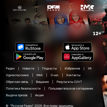
12+
Радио
Новости
Подкасты
Избранное
VK
Одноклассники
MAX
О нас
Контакты
Обратная связь
Вещание
Результаты СОУТ
Политика безопасности
Пользовательское соглашение
Выдача призов
Акции
©
"
Русское Радио
"
2026
.
Все права защищены