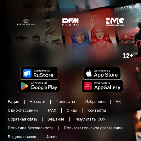
12+
Радио
Новости
Подкасты
Избранное
VK
Одноклассники
MAX
О нас
Контакты
Обратная связь
Вещание
Результаты СОУТ
Политика безопасности
Пользовательское соглашение
Выдача призов
Акции