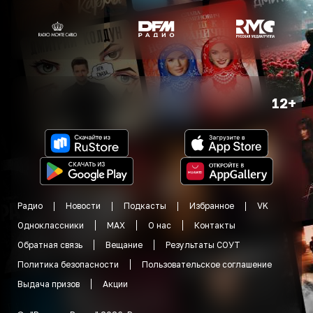
12+
Радио
Новости
Подкасты
Избранное
VK
Одноклассники
MAX
О нас
Контакты
Обратная связь
Вещание
Результаты СОУТ
Политика безопасности
Пользовательское соглашение
Выдача призов
Акции