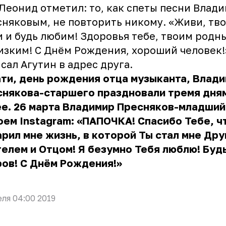
Леонид отметил: то, как спеты песни Влад
няковым, не повторить никому. «Живи, тво
 и будь любим! Здоровья тебе, твоим родн
изким! С Днём Рождения, хороший человек!
сал Агутин в адрес друга.
ти, день рождения отца музыканта, Влад
снякова-старшего праздновали тремя дня
е. 26 марта Владимир Пресняков-младший
оем Instagram: «ПАПОЧКА! Спасибо Тебе, ч
рил мне жизнь, в которой Ты стал мне Дру
елем и Отцом! Я безумно Тебя люблю! Буд
ов! С Днём Рождения!»
еля 04:00 2019