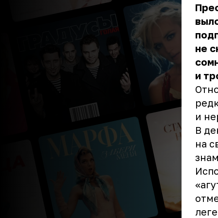
Пре
выло
подп
не с
сомн
и тр
Отно
редк
и н
В де
на с
знам
Испо
«агу
отме
леге