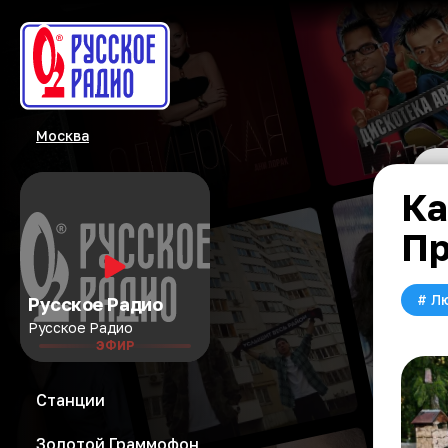
Москва
Ка
Пр
#
Л
Русское Радио
Русское Радио
ЭФИР
Станции
Золотой Граммофон