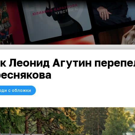
к Леонид Агутин переп
еснякова
юди с обложки