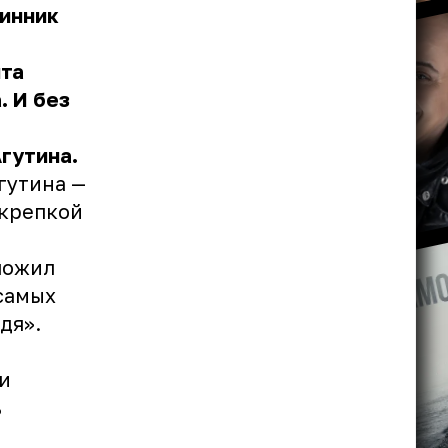
нинник
нта
. И без
гутина.
гутина —
 крепкой
ложил
 самых
дя».
и
ь