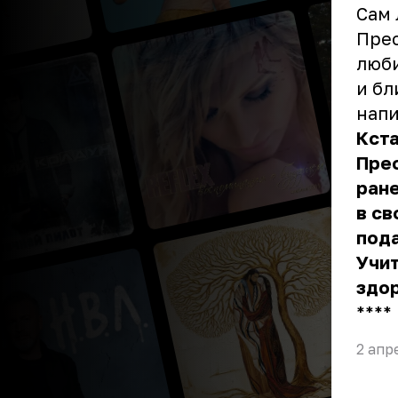
Сам 
Прес
люби
и бл
напи
Кста
Пре
ране
в св
пода
Учит
здор
** **
2 апр