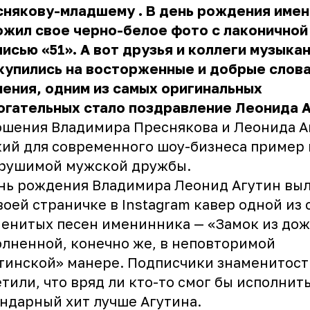
снякову-младшему
. В день рождения име
жил свое черно-белое фото с лаконичной
исью «51». А вот друзья и коллеги музыка
купились на восторженные и добрые слова
ения, одним из самых оригинальных
огательных стало поздравление Леонида А
шения Владимира Преснякова и Леонида А
ий для современного шоу-бизнеса пример
ерушимой мужской дружбы.
нь рождения Владимира Леонид Агутин вы
воей страничке в Instagram кавер одной из
енитых песен именинника — «Замок из дож
лненной, конечно же, в неповторимой
тинской» манере. Подписчики знаменитост
тили, что вряд ли кто-то смог бы исполнит
ндарный хит лучше Агутина.