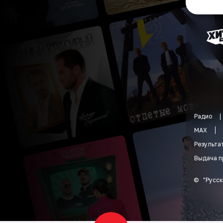
Радио
MAX
Результа
Выдача п
©
"
Русск