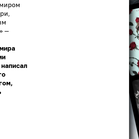
имиром
ри,
ым
» —
имира
ми
 написал
то
гом,
ь