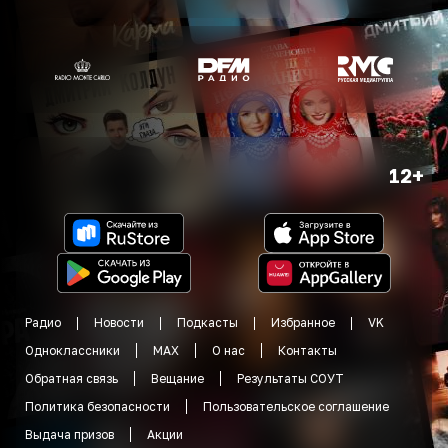
12+
Радио
Новости
Подкасты
Избранное
VK
Одноклассники
MAX
О нас
Контакты
Обратная связь
Вещание
Результаты СОУТ
Политика безопасности
Пользовательское соглашение
Выдача призов
Акции