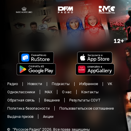
12+
Радио
Новости
Подкасты
Избранное
VK
Одноклассники
MAX
О нас
Контакты
Обратная связь
Вещание
Результаты СОУТ
Политика безопасности
Пользовательское соглашение
Выдача призов
Акции
©
"
Русское Радио
"
2026
.
Все права защищены