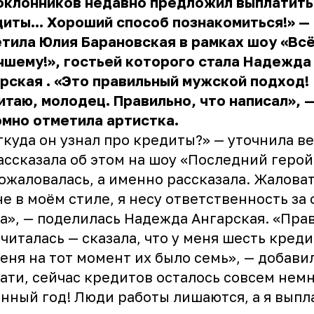
оклонников недавно предложил выплатить
иты... Хороший способ познакомиться!» —
тила Юлия Барановская в рамках шоу «Вс
чшему!», гостьей которого стала
Надежда
арская
. «Это правильный мужской подход!
итаю, молодец. Правильно, что написал», 
мно отметила артистка.
ткуда он узнал про кредиты?» — уточнила в
ассказала об этом на шоу «Последний герой
ожаловалась, а именно рассказала. Жаловат
не в моём стиле, я несу ответственность за 
а», — поделилась Надежда Ангарская. «Прав
читалась — сказала, что у меня шесть креди
меня на тот момент их было семь», — добавил
ати, сейчас кредитов осталось совсем немн
нный год! Люди работы лишаются, а я выпл