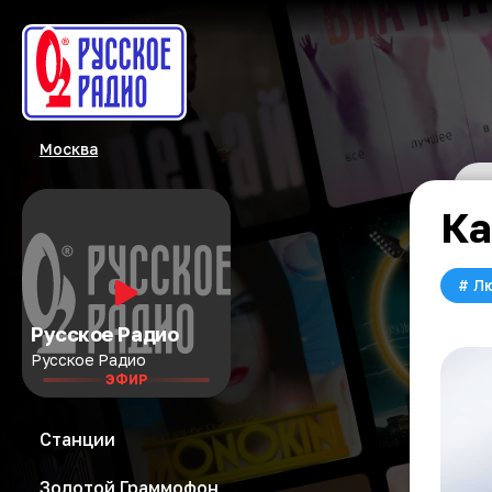
Москва
Ка
#
Л
Русское Радио
Русское Радио
ЭФИР
Станции
Золотой Граммофон