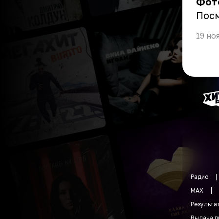
Фот
Пос
19 но
Радио
MAX
Результа
Выдача п