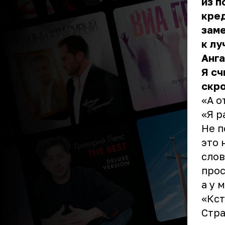
из п
кред
заме
к лу
Анг
Я сч
скро
«А о
«Я р
Не п
это 
слов
прос
а у 
«Кст
Стра