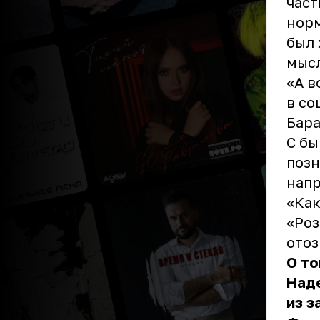
част
норм
был 
мысл
«А в
в со
Бара
С бы
позн
напр
«Как
«Роз
отоз
О то
Над
из з