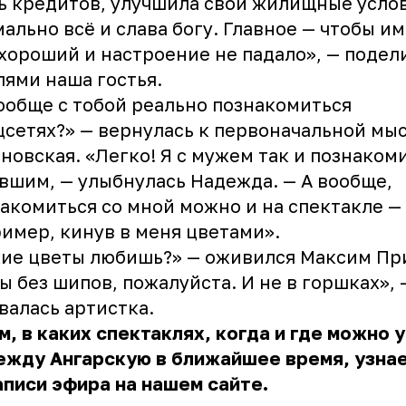
ь кредитов, улучшила свои жилищные услови
ально всё и слава богу. Главное — чтобы и
хороший и настроение не падало», — подел
ями наша гостья.
ообще с тобой реально познакомиться
цсетях?» — вернулась к первоначальной мы
новская. «Легко! Я с мужем так и познаком
вшим, — улыбнулась
Надежда
. — А вообще,
акомиться со мной можно и на спектакле —
имер, кинув в меня цветами».
ие цветы любишь?» — оживился Максим Пр
ы без шипов, пожалуйста. И не в горшках», 
валась артистка.
м, в каких спектаклях, когда и где можно 
ежду Ангарскую в ближайшее время, узна
аписи эфира на нашем сайте.