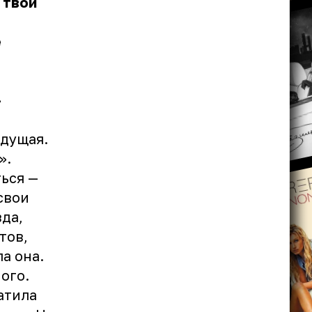
 твои
ё
—
едущая.
».
ься —
свои
да,
тов,
а она.
ого.
атила