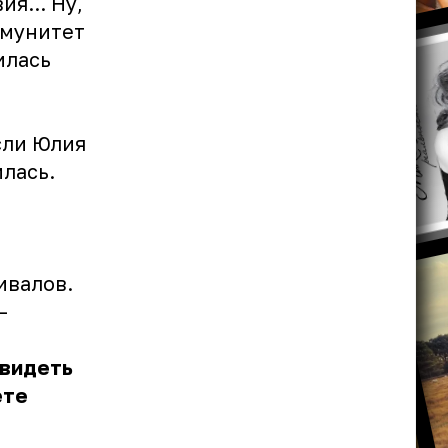
я... Ну,
ммунитет
илась
сли Юлия
илась.
ивалов.
—
увидеть
ете