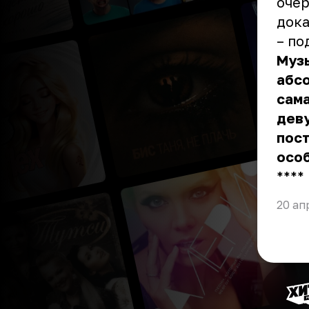
очер
дока
– по
Музы
абсо
сама
деву
пост
особ
** **
20 ап