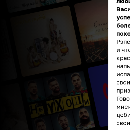
люб
Васи
успе
боле
пох
Рэпе
и чт
крас
напы
испа
свои
приз
Гово
мнен
доби
свои