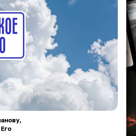
панову,
 Его