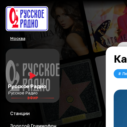
Москва
Ка
#
Л
Русское Радио
Русское Радио
ЭФИР
Станции
Золотой Граммофон