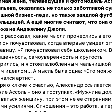
имая жена, телеведущая и фотомодель Ас
льева, оказалась не только заботливой су
шной бизнес-леди, но также заядлой фут
льщицей. А ещё многие считают, что она 
ожа на Анджелину Джоли.
р рассказал, какие мысли пронеслись в его
о он почувствовал, когда впервые увидел эт
авицу. «Я почувствовал себя школьником. В
щенность, самоуверенность и крутость
рились, и я стоял влюбленным мальчишкой
м идеалом... А мысль была одна: «Это моя ж
нался артист.
ря о ключе к счастью, Александр ссылается
ие Ассоль – оно в поступках. «Мужчина до
ваться женщину, при этом не её стараниями
ми усилиями. Отношения – это работа, в п