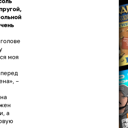
соль
пругой,
больной
очень
 голове
у
ся моя
 перед
ена», –
 на
лжен
, а
ервую