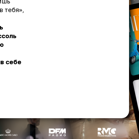
ишь
в тебя»,
ь
ссоль
ую
 в себе