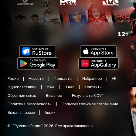
12+
Радио
Новости
Подкасты
Избранное
VK
Одноклассники
MAX
О нас
Контакты
Обратная связь
Вещание
Результаты СОУТ
Политика безопасности
Пользовательское соглашение
Выдача призов
Акции
©
"
Русское Радио
"
2026
.
Все права защищены