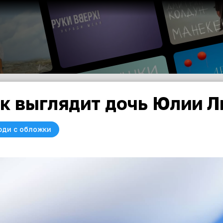
к выглядит дочь Юлии 
юди с обложки