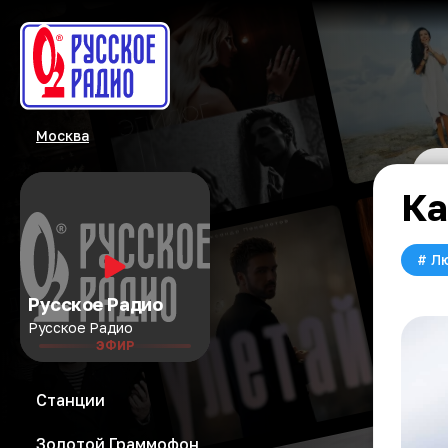
Москва
Ка
#
Л
Русское Радио
Русское Радио
ЭФИР
Станции
Золотой Граммофон