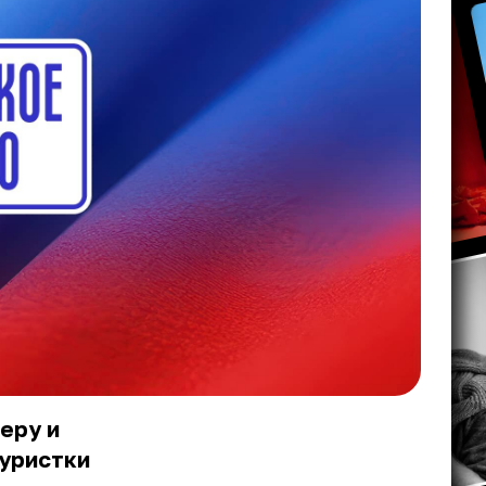
еру и
гуристки