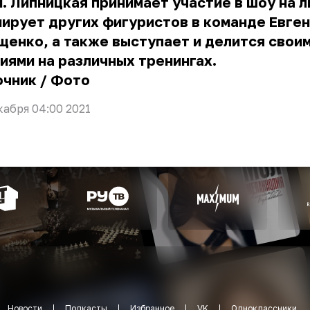
. Липницкая принимает участие в шоу на л
ирует других фигуристов в команде Евге
енко, а также выступает и делится свои
иями на различных тренингах.
очник
/
Фото
кабря 04:00 2021
Новости
Подкасты
Избранное
VK
Одноклассники