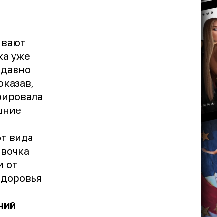
ывают
ка уже
едавно
оказав,
рировала
шние
т вида
евочка
и от
здоровья
чий