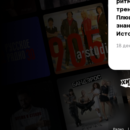
ритм
трен
Плющ
знан
Ист
18 де
Радио