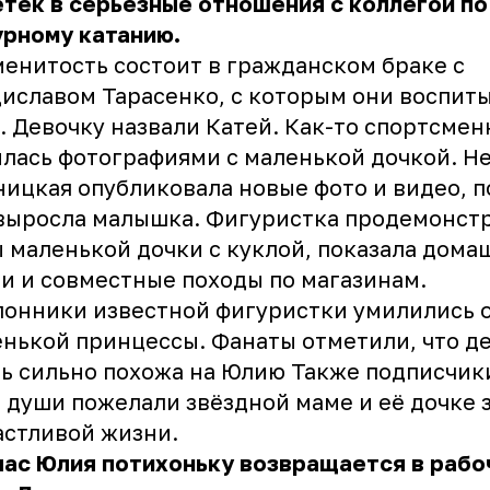
тёк в серьёзные отношения с коллегой по
урному катанию.
енитость состоит в гражданском браке с
иславом Тарасенко, с которым они воспит
. Девочку назвали Катей. Как-то спортсмен
лась фотографиями с маленькой дочкой. Н
ицкая опубликовала новые фото и видео, п
выросла малышка. Фигуристка продемонст
 маленькой дочки с куклой, показала дома
и и совместные походы по магазинам.
онники известной фигуристки умилились о
нькой принцессы. Фанаты отметили, что д
ь сильно похожа на Юлию Также подписчик
 души пожелали звёздной маме и её дочке 
астливой жизни.
ас Юлия потихоньку возвращается в рабо