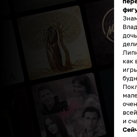
пере
фиг
Знам
Влад
дочь
дели
Липн
как 
игры
будн
Покл
мале
очен
всей
и сч
Сейч