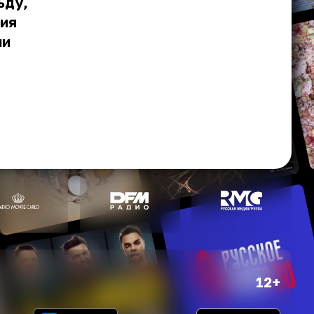
ьду,
ния
ми
12+