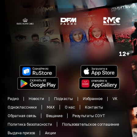
12+
Радио
Новости
Подкасты
Избранное
VK
Одноклассники
MAX
О нас
Контакты
Обратная связь
Вещание
Результаты СОУТ
Политика безопасности
Пользовательское соглашение
Выдача призов
Акции