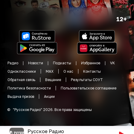
12+
Радио
Новости
Подкасты
Избранное
VK
Одноклассники
MAX
О нас
Контакты
Обратная связь
Вещание
Результаты СОУТ
Политика безопасности
Пользовательское соглашение
Выдача призов
Акции
©
"
Русское Радио
"
2026
.
Все права защищены
Русское Радио