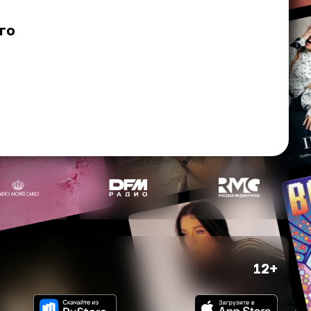
го
12+