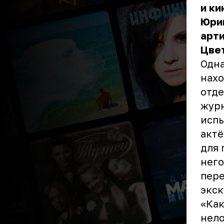
и ки
Юрий
арти
Цве
Одн
нахо
отде
журн
испы
актё
для 
него
пере
экск
«Как
нело