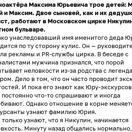
ноактёра Максима Юрьевича трое детей: 
 и Максим. Двое сыновей, как и их дедуш
ст, работают в Московском цирке Никулин
тном бульваре.
ако унаследовавший имя именитого деда Ю
дится по ту сторону кулис. Он — руководит
ла рекламы и PR-службы цирка. В беседе с
алистами мужчина признался, что порой
тывает неловкости из-за родства с леген
ром. Дело в том, что он часто проводит экс
гостей. И пока его знают как Юру-экскурсов
 постоянно что-то спрашивают и иногда
бивают. Однако отношение в корне меняетс
урсанты узнают фамилию Юрия.
 только узнают, что я Никулин, начинается
вкость. Минуту назад общались нормально,