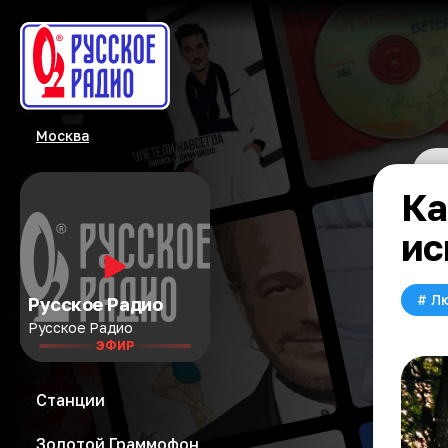
Москва
Ка
ис
#
Л
Русское Радио
Русское Радио
ЭФИР
Станции
Золотой Граммофон