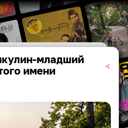
икулин-младший
того имени