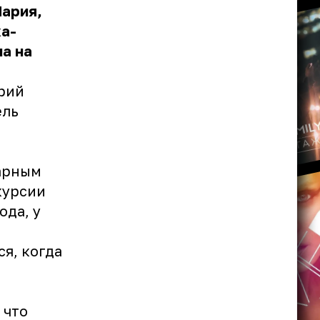
Мария,
ка-
а на
рий
ель
дарным
курсии
ода, у
я, когда
 что