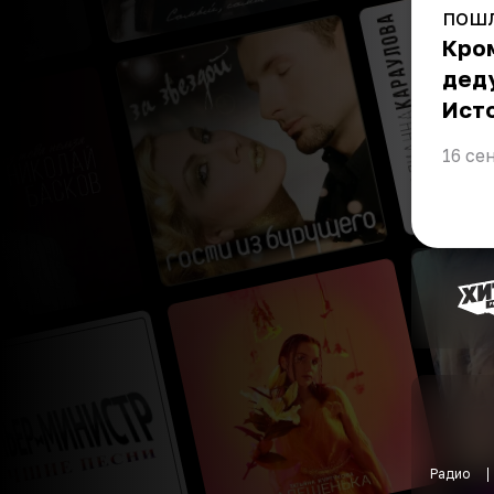
пошл
Кром
дед
Ист
16 се
Радио