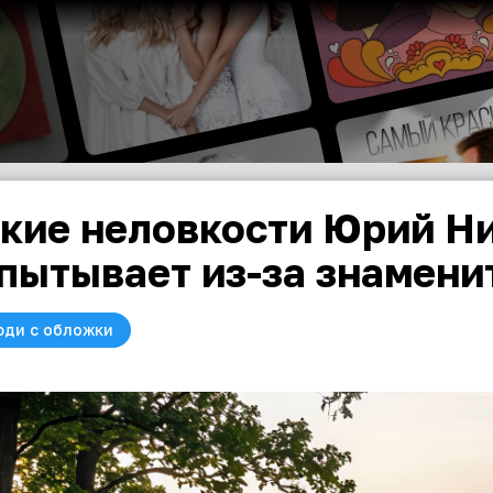
кие неловкости Юрий Н
пытывает из-за знамени
юди с обложки