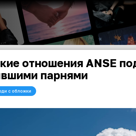
кие отношения ANSE по
вшими парнями
юди с обложки