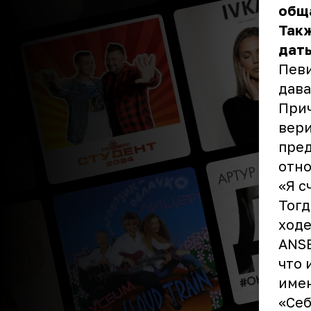
обща
Такж
дать
Певи
дава
Прич
вери
пред
отн
«Я с
Тогд
ходе
ANSE
что 
имен
«Себ