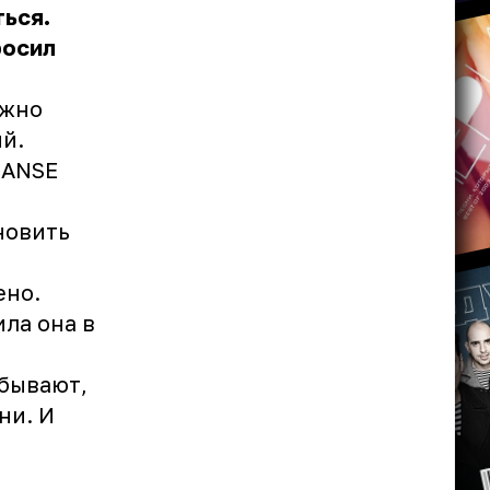
ься.
росил
ожно
ый.
 ANSE
новить
ено.
ила она в
абывают,
ни. И