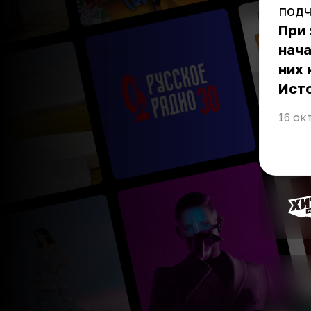
подч
При 
нача
них 
Ист
16 ок