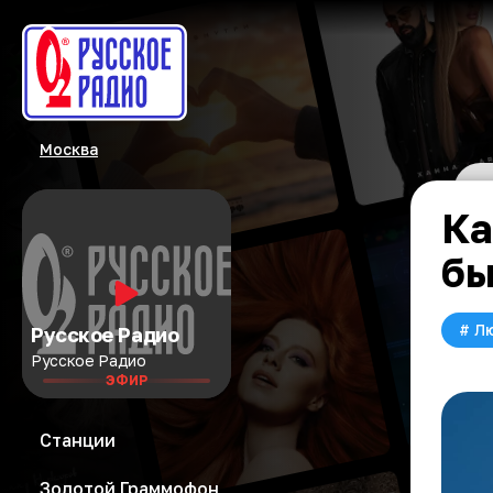
Москва
Ка
бы
#
Л
Русское Радио
Русское Радио
ЭФИР
Станции
Золотой Граммофон