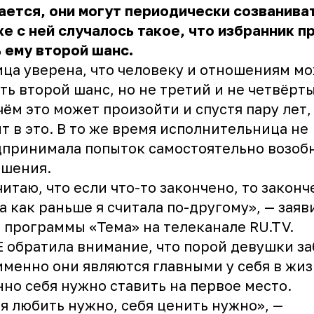
ется, они могут периодически созваниват
е с ней случалось такое, что избранник п
 ему второй шанс.
ца уверена, что человеку и отношениям м
ть второй шанс, но не третий и не четвёрт
ём это может произойти и спустя пару лет,
т в это. В то же время исполнительница не
принимала попыток самостоятельно возоб
ошения.
читаю, что если что-то закончено, то законч
а как раньше я считала по-другому», — заяв
 программы «Тема» на телеканале RU.TV.
 обратила внимание, что порой девушки з
именно они являются главными у себя в жиз
но себя нужно ставить на первое место.
я любить нужно, себя ценить нужно», —