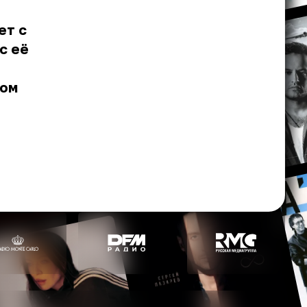
ет с
с её
том