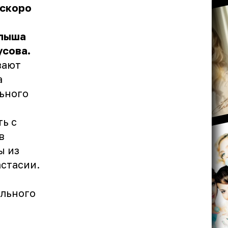
 скоро
алыша
усова.
вают
а
ьного
ь с
в
ы из
стасии.
ального