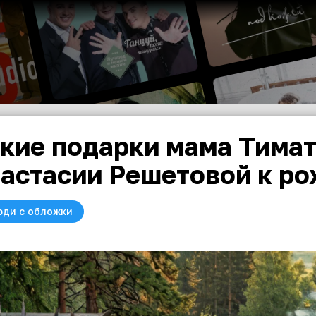
кие подарки мама Тимат
астасии Решетовой к р
юди с обложки