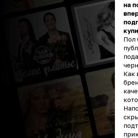
на п
впер
под
купи
Пол 
публ
пода
черн
Как 
брен
каче
кото
Напо
скры
подт
прик