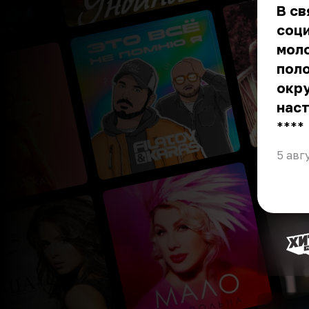
В св
соци
моло
пол
окру
нас
** **
5 авг