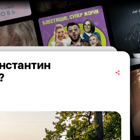
нстантин
?