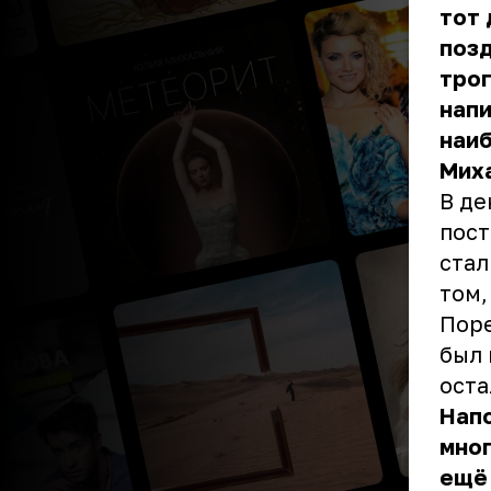
тот 
позд
трог
напи
наиб
Мих
В де
пост
стал
том,
Поре
был 
оста
Напо
мно
ещё 