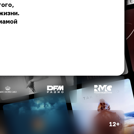
того,
жизни.
 мамой
12+