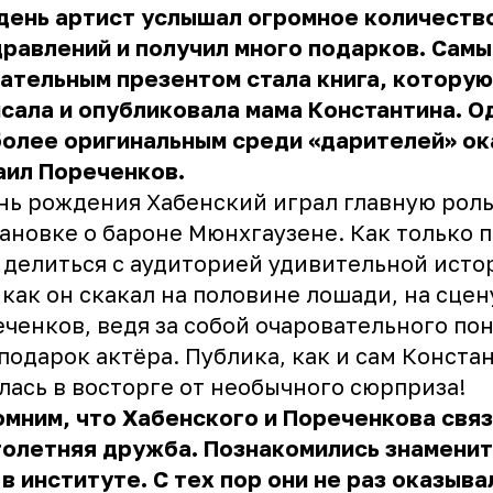
день артист услышал огромное количеств
равлений и получил много подарков. Сам
ательным презентом стала книга, которую
сала и опубликовала мама Константина. О
олее оригинальным среди «дарителей» ок
аил Пореченков.
нь рождения Хабенский играл главную роль
ановке о бароне Мюнхгаузене. Как только 
 делиться с аудиторией удивительной исто
 как он скакал на половине лошади, на сце
ченков, ведя за собой очаровательного пон
подарок актёра. Публика, как и сам Конста
лась в восторге от необычного сюрприза!
мним, что Хабенского и Пореченкова свя
голетняя дружба. Познакомились знамени
в институте. С тех пор они не раз оказыва