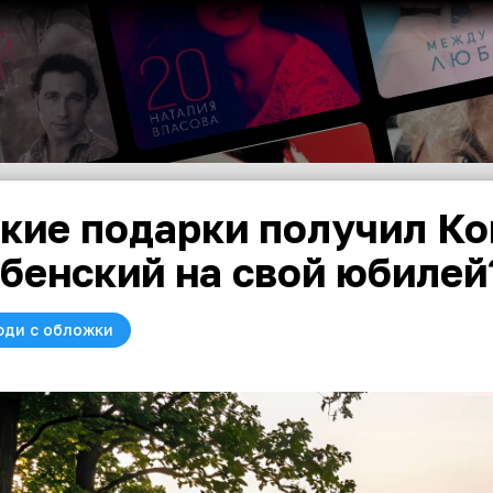
кие подарки получил Ко
бенский на свой юбилей
юди с обложки