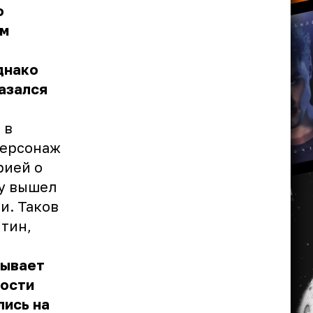
о
ым
днако
азался
 в
персонаж
рией о
ну вышел
и. Таков
нтин,
зывает
тости
лись на