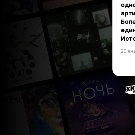
одно
арти
Боле
един
Ист
20 ян