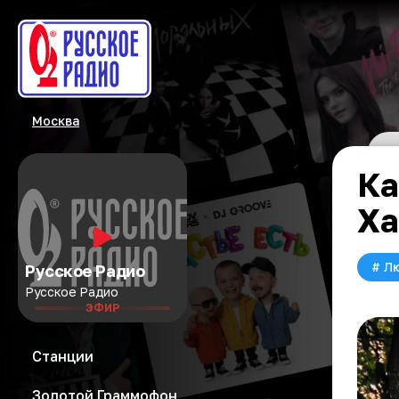
Москва
Ка
Ха
#
Л
Русское Радио
Русское Радио
ЭФИР
Станции
Золотой Граммофон