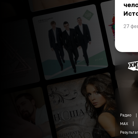
чело
Ист
27 фе
Радио
MAX
Результа