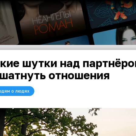
кие шутки над партнёро
шатнуть отношения
юдям о людях