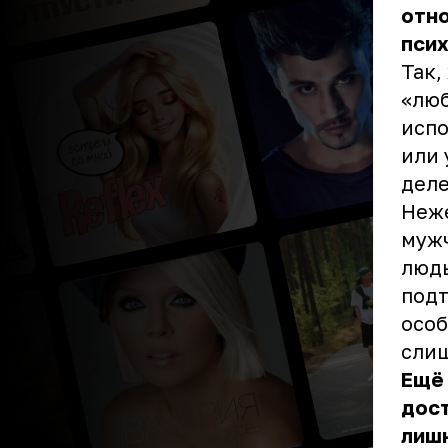
отно
псих
Так,
«люб
испо
или 
деле
Неже
мужч
людь
под
особ
слиш
Ещё 
дост
лишн