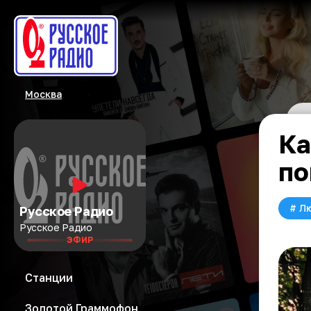
Москва
Ка
по
#
Л
Русское Радио
Русское Радио
ЭФИР
Станции
Золотой Граммофон