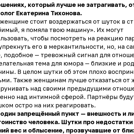
шениях, который лучше не затрагивать, 
олог Екатерина Тихонова.
 женщине стоит воздержаться от шуток в с
имый, я помяла твою машину». Их могут
льзовать, чтобы посмотреть на реакцию па
упрекнуть его в меркантильности, но, на с
, подобное — тревожный сигнал для отнош
лательная тема для юмора — близкие и ро
ины. В целом шутки об этом плохо воспри
ми. Также женщинам лучше отказаться от 
трунивать над своими предыдущими отнош
енно над интимной сферой. Партнёры буду
ком остро на них реагировать.
один запрещённый пункт — внешность и л
оинство человека. Шутки про недостатки
ий вес и облысение, прозвучавшие от бли