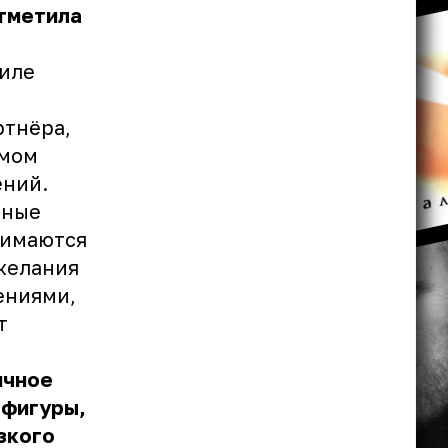
отметила
тиле
ртнёра,
амом
ений.
дные
нимаются
желания
ениями,
т
ичное
 фигуры,
зкого