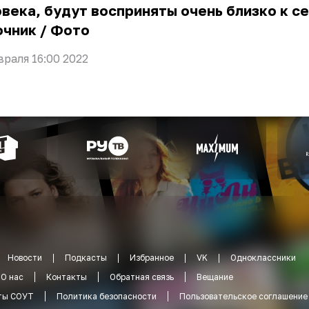
века, будут восприняты очень близко к с
очник
/
Фото
враля 16:00 2022
Новости
Подкасты
Избранное
VK
Одноклассники
О нас
Контакты
Обратная связь
Вещание
ты СОУТ
Политика безопасности
Пользовательское соглашение