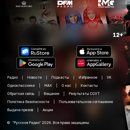
12+
Радио
Новости
Подкасты
Избранное
VK
Одноклассники
MAX
О нас
Контакты
Обратная связь
Вещание
Результаты СОУТ
Политика безопасности
Пользовательское соглашение
Выдача призов
Акции
©
"
Русское Радио
"
2026
.
Все права защищены