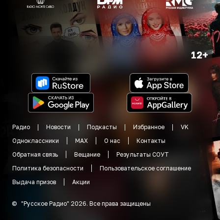
12+
Радио
Новости
Подкасты
Избранное
VK
Одноклассники
MAX
О нас
Контакты
Обратная связь
Вещание
Результаты СОУТ
Политика безопасности
Пользовательское соглашение
Выдача призов
Акции
©
"
Русское Радио
"
2026
.
Все права защищены